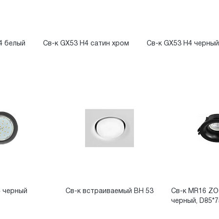
4 белый
Св-к GX53 H4 сатин хром
Св-к GX53 H4 черный
4 черный
Св-к встраиваемый BH 53
Св-к MR16 ZO
черный, D85*7