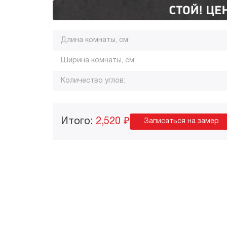
Длина комнаты, см:
Ширина комнаты, см:
Количество углов:
Итого:
2,520 ₽
Записаться на замер