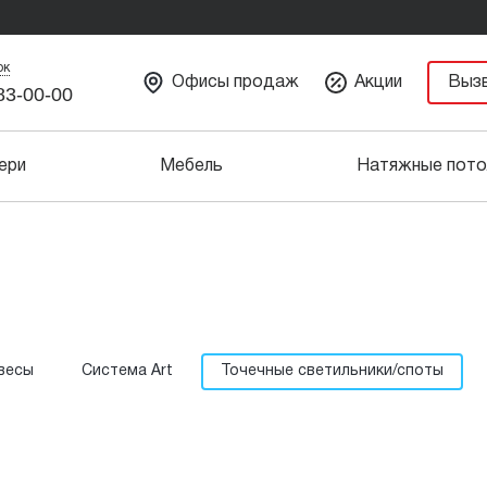
ок
Офисы продаж
Акции
Выз
83-00-00
ери
Мебель
Натяжные пото
весы
Система Art
Точечные светильники/споты