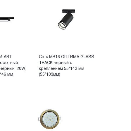
ый ART
Св-к MR16 ОПТИМА GLASS
воротный
TRACK чёрный c
чёрный, 20W,
креплением 55*143 мм
4*46 мм
(55*103мм)