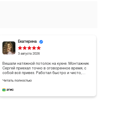
Екатерина
3 августа 2026
Вешали натяжной потолок на кухне. Монтажник
Зака
Сергей приехал точно в оговоренное время, с
выпо
собой всё привез. Работал быстро и чисто,
Ценю
убрал весь мусор после себя. Особенно
Читать полностью
понравилось, что после установки показал, как
нам самим менять лампочки в ихней люстре и
как ухаживать за полотном. Потолок стоит уже
полгода, всё ок. Спасибо.