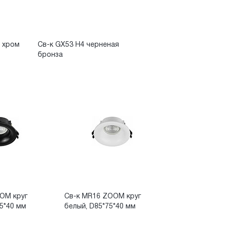
 хром
Св-к GX53 H4 черненая
бронза
OM круг
Св-к MR16 ZOOM круг
5*40 мм
белый, D85*75*40 мм