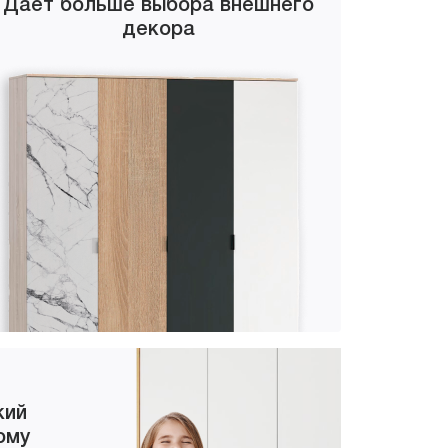
Дает больше выбора внешнего
декора
кий
ому