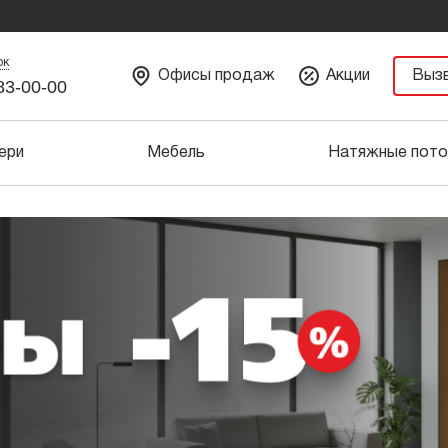
ок
Офисы продаж
Акции
Выз
83-00-00
ери
Мебель
Натяжные пото