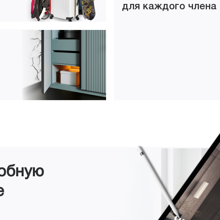
для каждого члена
робную
е