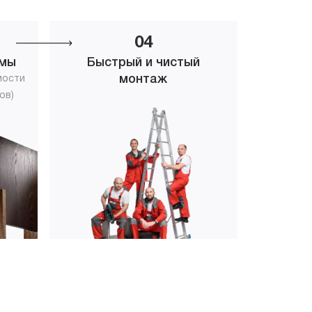
04
емы
Быстрый и чистый
монтаж
мости
ов)