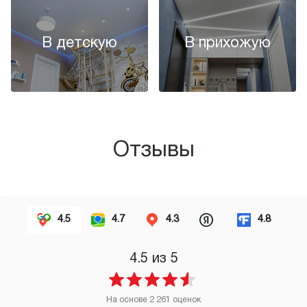
В детскую
В прихожую
Отзывы
4.5
4.7
4.3
4.8
4.5
из 5
На основе
2 261
оценок