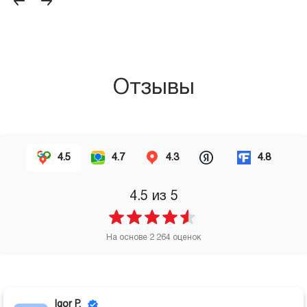
Отзывы
4.5
4.7
4.3
4.8
4.5
из 5
На основе
2 264
оценок
Igor P.