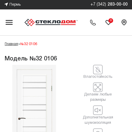
+7 (342)
283-00-00
Пермь
0
Главная
>
№32 0106
Модель №32 0106
Влагостойкость
Делаем любые
размеры
Дополнительная
шумоизоляция