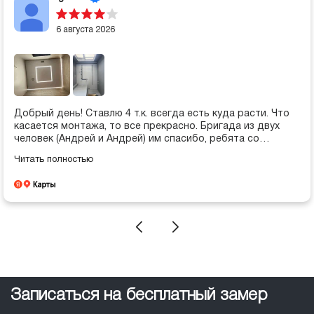
6 августа 2026
Добрый день! Ставлю 4 т.к. всегда есть куда расти. Что
касается монтажа, то все прекрасно. Бригада из двух
человек (Андрей и Андрей) им спасибо, ребята со
смекалкой, находят решения нестандартных задач.
Читать полностью
Подход работы клиентоориентрованный. Что касается
составления проектов, это большой "корабаль", который
каждый "чих" согласовывается, в общем бюрократия. Из
пожеланий заботиться не только о рейтингах, но и
сервиса и качества материалов.
Записаться на бесплатный замер